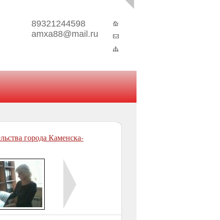
89321244598
amxa88@mail.ru
•
•
ьства города Каменска-