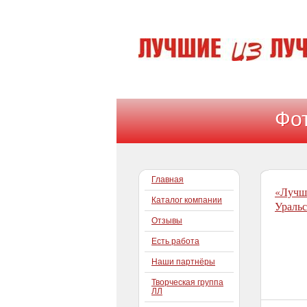
Фо
Фо
•
•
Главная
«Лучши
Каталог компании
Уральс
Отзывы
Есть работа
Наши партнёры
Творческая группа
ЛЛ